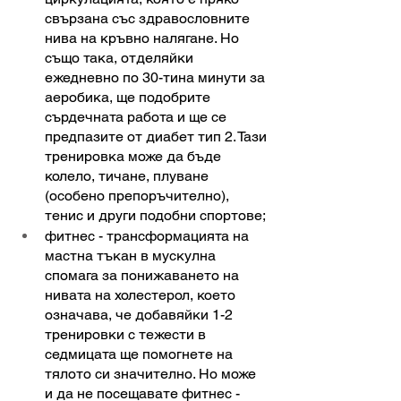
свързана със здравословните 
нива на кръвно налягане. Но 
също така, отделяйки 
ежедневно по 30-тина минути за 
аеробика, ще подобрите 
сърдечната работа и ще се 
предпазите от диабет тип 2. Тази 
тренировка може да бъде 
колело, тичане, плуване 
(особено препоръчително), 
тенис и други подобни спортове;
фитнес - трансформацията на 
мастна тъкан в мускулна 
спомага за понижаването на 
нивата на холестерол, което 
означава, че добавяйки 1-2 
тренировки с тежести в 
седмицата ще помогнете на 
тялото си значително. Но може 
и да не посещавате фитнес - 