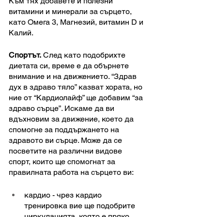
Към тях добавете и полезни 
витамини и минерали за сърцето, 
като Омега 3, Магнезий, витамин D и 
Калий. 
Спортът.
 След като подобрихте 
диетата си, време е да обърнете 
внимание и на движението. “Здрав 
дух в здраво тяло” казват хората, но 
ние от “Кардиолайф” ще добавим “за 
здраво сърце”. Искаме да ви 
вдъхновим за движение, което да 
спомогне за поддържането на 
здравото ви сърце. Може да се 
посветите на различни видове 
спорт, които ще спомогнат за 
правилната работа на сърцето ви:
кардио - чрез кардио 
тренировка вие ще подобрите 
циркулацията, която е пряко 