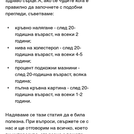
здраво сърце. А, ако се чудите кога е 
правилно да започнете с подобни 
прегледи, съветваме: 
кръвно налягане - след 20-
годишна възраст, на всеки 2 
години;
нива на холестерол - след 20-
годишна възраст, на всеки 4-5 
години;
процент подкожни мазнини - 
след 20-годишна възраст, всяка 
година;
пълна кръвна картина - след 20-
годишна възраст, на всеки 1-2 
години.
Надяваме се тази статия да е била 
полезна. При въпроси, свържете се с 
нас и ще отговорим на всичко, което 