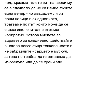
поддържаме тялото си - на всеки му 
се е случвало да не си измие зъбите 
една вечер - но създадем ли си 
лоши навици в ежедневието, 
тръгваме по път, който може да се 
окаже изключително стръмен 
наобратно. Затова мислете за 
здравето си ежедневно, действайте 
в негова полза също толкова често и 
не забравяйте - сърцето е мускул, 
затова не трябва да го оставяме да 
мързелува или да се храни зле.    