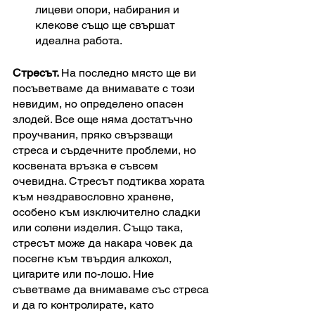
лицеви опори, набирания и 
клекове също ще свършат 
идеална работа. 
Стресът. 
На последно място ще ви 
посъветваме да внимавате с този 
невидим, но определено опасен 
злодей. Все още няма достатъчно 
проучвания, пряко свързващи 
стреса и сърдечните проблеми, но 
косвената връзка е съвсем 
очевидна. Стресът подтиква хората 
към нездравословно хранене, 
особено към изключително сладки 
или солени изделия. Също така, 
стресът може да накара човек да 
посегне към твърдия алкохол, 
цигарите или по-лошо. Ние 
съветваме да внимаваме със стреса 
и да го контролирате, като 