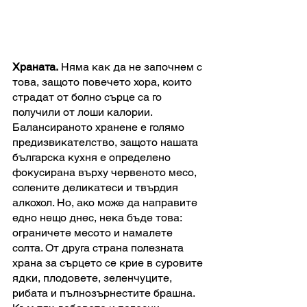
Храната.
 Няма как да не започнем с 
това, защото повечето хора, които 
страдат от болно сърце са го 
получили от лоши калории. 
Балансираното хранене е голямо 
предизвикателство, защото нашата 
българска кухня е определено 
фокусирана върху червеното месо, 
солените деликатеси и твърдия 
алкохол. Но, ако може да направите 
едно нещо днес, нека бъде това: 
ограничете месото и намалете 
солта. От друга страна полезната 
храна за сърцето се крие в суровите 
ядки, плодовете, зеленчуците, 
рибата и пълнозърнестите брашна. 