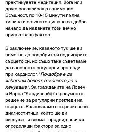
практикувате медитация, йога или 
друго релаксиращо занимание. 
Всъщност, по 10-15 минути пълна 
тишина и осъзнато дишане са добро 
начало да надвиете този вечно 
присъстващ фактор. 
В заключение, казаното тук ще ви 
помогне да подобрите и подсигурите 
сърцето си, но също така съветваме 
да започнете регулярни прегледи 
при кардиолог. "
По-добре е да 
избегнем болест, отколкото да я 
лекуваме".
 За гражданите на Ловеч 
и Варна “Кардиолайф” е разумното 
решение за регулярни прегледи на 
сърцето. Разполагаме с първокласни 
диагноститици, които ще ви 
изслушат и вземат предвид всички 
определящи фактори за едно 