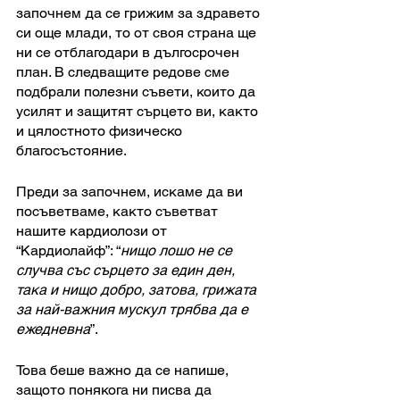
започнем да се грижим за здравето 
си още млади, то от своя страна ще 
ни се отблагодари в дългосрочен 
план. В следващите редове сме 
подбрали полезни съвети, които да 
усилят и защитят сърцето ви, както 
и цялостното физическо 
благосъстояние. 
Преди за започнем, искаме да ви 
посъветваме, както съветват 
нашите кардиолози от 
“Кардиолайф”: “
нищо лошо не се 
случва със сърцето за един ден, 
така и нищо добро, затова, грижата 
за най-важния мускул трябва да е 
ежедневна
”. 
Това беше важно да се напише, 
защото понякога ни писва да 